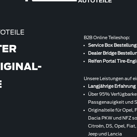
OTEILE
B2B Online Teileshop:
TER
Service Box Bestellun
Dealer Bridge Bestellu
Reifen Portal Tire-Eng
IGINAL-
Unsere Leistungen auf ei
E
Langjährige Erfahrun
Über 95% Verfügbarkeit
Passgenauigkeit und S
Originalteile für Opel,
Dacia PKW und NFZ s
Citroën, DS, Opel, Fiat
Jeep und Lancia