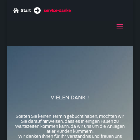


Start
service-danke
VIELEN DANK !
Sollten Sie keinen Termin gebucht haben, möchten wir
Sie darauf hinweisen, dass es in einigen Fallen zu
Wartezeiten kommen kann, da wir uns um die Anliegen
aller Kunden kümmern.
Wir danken Ihnen für Ihr Verständnis und freuen uns