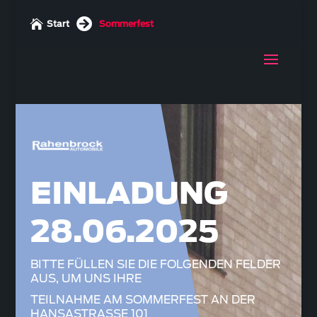


Start
Sommerfest
EINLADUNG
28.06.2025
BITTE FÜLLEN SIE DIE FOLGENDEN FELDER
AUS, UM UNS IHRE
TEILNAHME AM SOMMERFEST AN DER
HANSASTRASSE 101