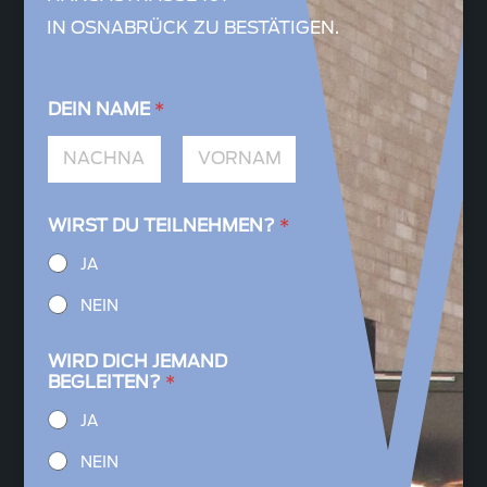
IN OSNABRÜCK ZU BESTÄTIGEN.
DEIN NAME
*
Vorname
Nachname
WIRST DU TEILNEHMEN?
*
JA
NEIN
WIRD DICH JEMAND
BEGLEITEN?
*
JA
NEIN